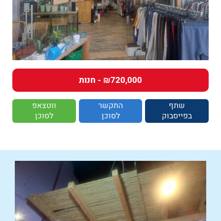
₪720,000 - חנות
שתף
התקשר
ווטצאפ
בפייסבוק
לסוכן
לסוכן