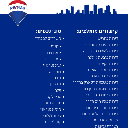
קישורים מומלצים:
סוגי נכסים:
דירות בחריש
משרדים למכירה
דירות בפרדס חנה כרכור
חנות
דירות להשכרה בחדרה
מגרשים
דירות בגבעת אולגה
משרדים
דירות בקיסריה
גג/פנטהאוז
דירות במרכז העיר חדרה
דופלקס
דירות בגבעת עדה
דירה
דירות בשכונת הפארק בחדרה
דירת גן
דירות בשכונת ניסן בחדרה
וילה
דירות בחדרה הצעירה
טריפלקס
דירות בעין הים חדרה
יחידת דיור
דירות בנווה חיים חדרה
מיני-פנטהאוז
דירות בבית אליעזר חדרה
סטודיו/לופט
מדיניות פרטיות
קוטג'/פרטי
הַצְהָרַת נְגִישׁוּת