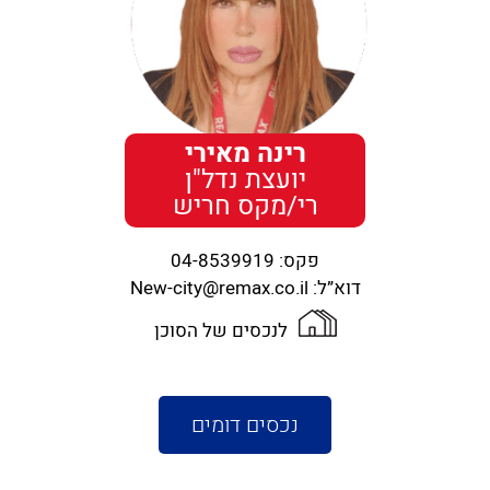
רינה מאירי
יועצת נדל"ן
רי/מקס חריש
פקס:
04-8539919
דוא”ל:
New-city@remax.co.il
לנכסים של הסוכן
נכסים דומים