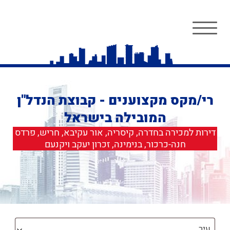
רי/מקס מקצוענים - קבוצת הנדל"ן
המובילה בישראל
דירות למכירה בחדרה, קיסריה, אור עקיבא, חריש, פרדס
חנה-כרכור, בנימינה, זכרון יעקב ויקנעם
עיר