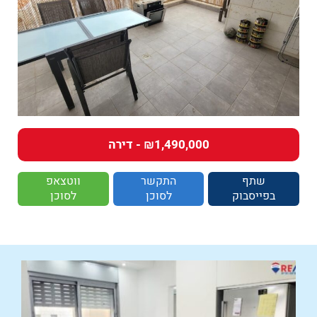
₪1,490,000 - דירה
שתף
התקשר
ווטצאפ
בפייסבוק
לסוכן
לסוכן