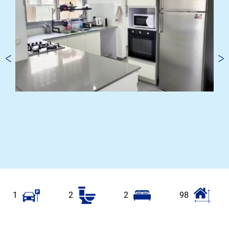
1
2
2
98