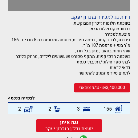
דירת גג למכירה בזכרון יעקב
בשכונת חלומות זיכרון המבוקשת,
ברחוב שקט וללא מוצא,
מוצעת למכירה
דירת גג, לבד בקומה, כניסה נפרדת, שטוחה ומרווחת בת 5 חדרים - 156
מ"ר בנוי + מרפסת 107 מ"ר ,
שתי חניות בטאבו, מזגן בכל חדר,
בשכונה מרכז קניות, מתקני ספורט ושעשועים לילדים, מרחק הליכה
לבתי ספר חילוני/דתי,בתי כנסת
כדאי לראות
לתאום סיור מוזמנים להתקשר
₪3,400,000 - גג/פנטהאוז
לצפייה בנכס >
2
2
3
155
נגה איתן
יועצת נדל"ן בזכרון יעקב