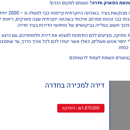
שכונת הפארק חדרה
? הגעתם למקום הנכון!
שכונת הפארק ח
בות כבר נהנות ממרחב איכותי בשכונה יוקרתית שבה פארקים, ריאות יר
נדבך חשוב בעלייה בביקושים של מחפשי הדירות בעיר חדרה.
וותיקה, מציעים לכם הזדמנות למצוא את דירת חלומותיכם, עם היצע א
י יחסי אנוש מעולים, כאלו אשר יעזרו לכם לכל אורך הדרך, עד שתמצאו
כספו.
קצוענים ונשמח לעמוד לרשותכם
דירה למכירה בחדרה
₪1,870,000 - דופלקס