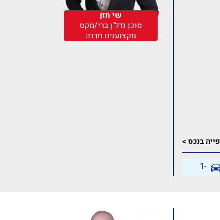
שי חזן
סוכן נדל"ן ברי/מקס
מקצוענים חדרה
ייה בנכס >
-1