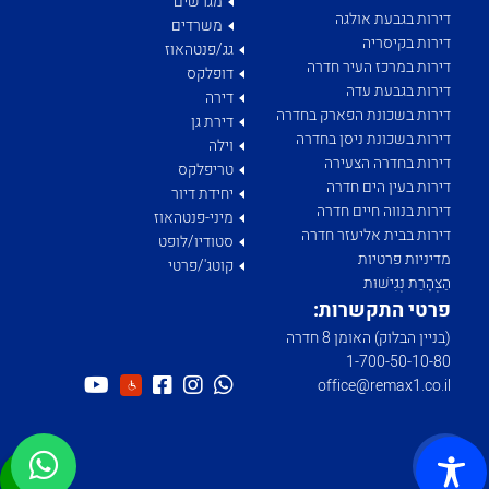
מגרשים
דירות בגבעת אולגה
משרדים
דירות בקיסריה
גג/פנטהאוז
דירות במרכז העיר חדרה
דופלקס
דירות בגבעת עדה
דירה
דירות בשכונת הפארק בחדרה
דירת גן
דירות בשכונת ניסן בחדרה
וילה
דירות בחדרה הצעירה
טריפלקס
דירות בעין הים חדרה
יחידת דיור
דירות בנווה חיים חדרה
מיני-פנטהאוז
דירות בבית אליעזר חדרה
סטודיו/לופט
מדיניות פרטיות
קוטג'/פרטי
הַצְהָרַת נְגִישׁוּת
פרטי התקשרות:
(בניין הבלוק) האומן 8 חדרה
1­-700­-50-­10-­80
office@remax1.co.il