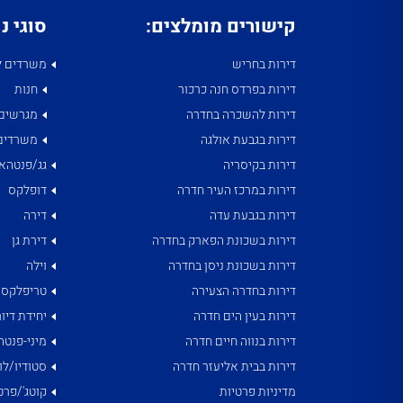
קישורים מומלצים:
סוגי נ
דירות בחריש
משרדים ל
דירות בפרדס חנה כרכור
חנות
דירות להשכרה בחדרה
מגרשים
דירות בגבעת אולגה
משרדים
דירות בקיסריה
גג/פנטהאו
דירות במרכז העיר חדרה
דופלקס
דירות בגבעת עדה
דירה
דירות בשכונת הפארק בחדרה
דירת גן
דירות בשכונת ניסן בחדרה
וילה
דירות בחדרה הצעירה
טריפלקס
דירות בעין הים חדרה
יחידת דיור
דירות בנווה חיים חדרה
מיני-פנטה
דירות בבית אליעזר חדרה
סטודיו/לו
מדיניות פרטיות
קוטג'/פרט