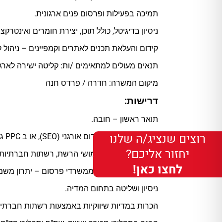
תמיכה בפעילות ופרסום פנים ארגונית.
ניסיון בדיגיטל, כולל תוכן, יצירת חומרים ואינטרקצ
קידום והעלאת תכנים לאתרים וקמפיינים – ניהול קמפיינים ב ebook, Instagram
תנאים מעולים למתאימים /ות: קליטה ישירה לארגון,
מיקום המשרה: חדרה / פרדס חנה
דרישות:
תואר ראשון – חובה.
רוצים שנציג/ה שלנו
ידע וניסיון קודם בקידום אורגני (SEO), או ב PPC גוגל /פייסבוק – חובה
יחזור אליכם?
הכרה לעומק של שימושי הרשת, רשתות חברתיות 
לחצו כאן!
ניסיון קודם של שנה ממשרדי פרסום – יתרון משמ
ניסיון ושליטה בתחום המדיה.
הכרות במדיות שיווקיות באמצעות רשתות חברתיו