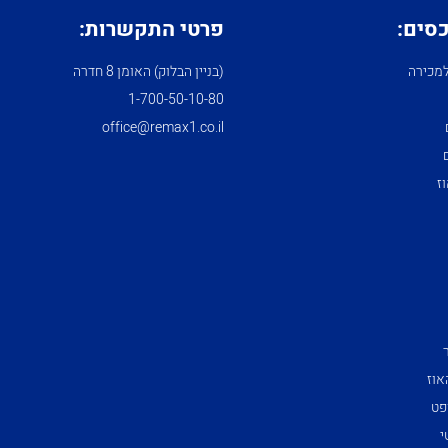
כסים:
פרטי התקשרות:
מכירה
(בניין הבלוק) האומן 8 חדרה
1­-700­-50-­10-­80
office@remax1.co.il
ז
אוז
פט
י