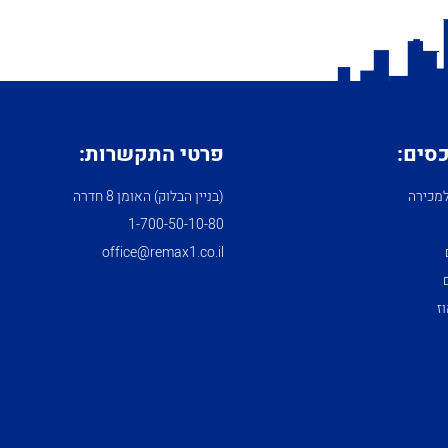
כסים:
פרטי התקשרות:
מכירה
(בניין הבלוק) האומן 8 חדרה
1­-700­-50-­10-­80
office@remax1.co.il
ז