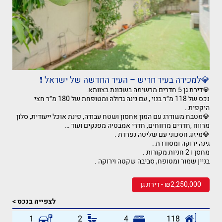
💎למכירה בעיר חריש – העיר החדשה של ישראל ❗️
💎דירת גן 5 חדרים מרשימה בשכונת בצוותא.
נכס של 118 מ״ר בנוי , עם גינה גדולה ומטופחת של 180 מ״ר חצי
היקפית .
💎מטבח משודרג עם המון אחסון ושטח עבודה, פינת אוכל ייעודית, סלון
מרווח ,חדרים מרווחים, חדרי אמבטיה מפנקים ועוד …
💎מיזוג חסכוני עם שליטה נפרדת .
גינה ירוקה ומסודרת .
מחסן ו 2 חניות מקורות .
בניין שמור ומטופח, סביבה שקטה וירוקה .
₪2,250,000 - דירת גן
לצפייה בנכס >
1
2
4
118