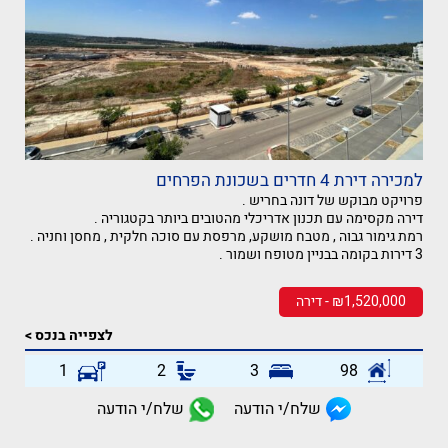
למכירה דירת 4 חדרים בשכונת הפרחים
פרויקט מבוקש של דונה בחריש .
דירה מקסימה עם תכנון אדריכלי מהטובים ביותר בקטגוריה .
רמת גימור גבוה , מטבח מושקע, מרפסת עם סוכה חלקית , מחסן וחניה .
3 דירות בקומה בבניין מטופח ושמור .
₪1,520,000 - דירה
לצפייה בנכס >
1
2
3
98
שלח/י הודעה
שלח/י הודעה