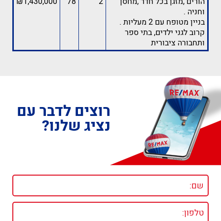
הורים ,מזגן בכל חדר ,מחסן
2
78
₪1,430,000
וחניה .
בניין מטופח עם 2 מעליות .
קרוב לגני ילדים, בתי ספר
ותחבורה ציבורית
רוצים לדבר עם
נציג שלנו?