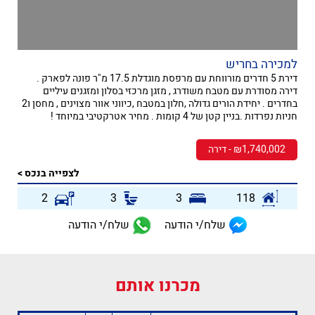
למכירה בחריש
דירת 5 חדרים מורווחת עם מרפסת מוגדלת 17.5 מ"ר פונה לפארק .
דירה מסודרת עם מטבח משודרג , מזגן מרכזי בסלון ומזגנים עיליים
בחדרים . יחידת הורים גדולה ,חלון במטבח ,כיווני אוור מצוינים , מחסן ו2
חניות נפרדות .בניין קטן של 4 קומות . מחיר אטרקטיבי במיוחד !
₪1,740,002 - דירה
לצפייה בנכס >
2
3
3
118
שלח/י הודעה
שלח/י הודעה
מכרנו אותם