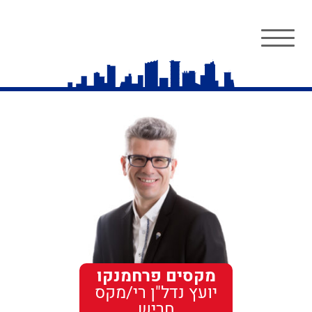
מקסים פרחמנקו
יועץ נדל"ן רי/מקס
חריש