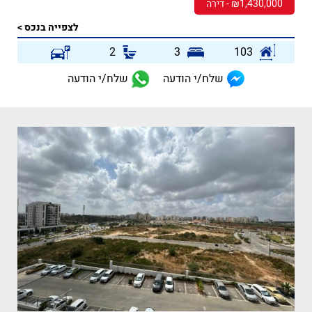
₪1,430,000 - דירה
לצפייה בנכס >
2
3
103
שלח/י הודעה
שלח/י הודעה