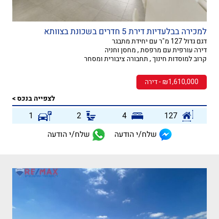
למכירה בבלעדיות דירת 5 חדרים בשכונת בצוותא
דגם גדול 127 מ"ר עם יחידת מתבגר
דירה עורפית עם מרפסת , מחסן וחניה
קרוב למוסדות חינוך , תחבורה ציבורית ומסחר
₪1,610,000 - דירה
לצפייה בנכס >
1
2
4
127
שלח/י הודעה
שלח/י הודעה