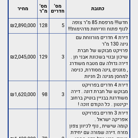
מס’
מס’
כתובת
מחיר
חדרים
מ”ר
חדש!!! מרפסת 85 מ"ר צופה
₪2,890,000
128
5
לנוף פתוח וזריחות מדהימות!!!
דירת 4 חדרים מורווחת עם
גינה 130 מ"ר
פרויקט מבוקש של חברת
שיכון ובנוי בשכונת אבני חן .
3
129
₪2,045,000
דירה גדולה עם מטבח משודרג
, מזגנים ,גינה מסודרת, כניסה
למחסן מגינה ו2 חניות
דירת 4 חדרים בפרויקט
מבוקש של חברת דונה . דירה
₪1,620,000
98
3
משודרגת בבניין בוטיק ברחוב
יקינטון . כל הקודם זוכה !
דירת 3 חדרים בפרויקט
אפריקה ישראל .
קומה שישית , נוף לכיוון צפון
מזרח .דירה שמורה עם יחידת