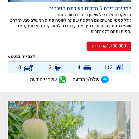
למכירה דירת 5 חדרים בשכונת הפרחים .
פרויקט מוצלח של שיכון ובינוי ברחוב לוטם .
גודל פנימי מרשים עם מרפסת שפונה לשטח פתוח המשלב טבע ומרחב
שמייצר המון פרטיות .בניין פינתי, בקרבה לפארקים ,בתי ספר ,גנים
,חניות ותחבורה ציבורית.
₪1,790,000 - דירה
לצפייה בנכס >
0
3
4
113
שלח/י הודעה
שלח/י הודעה