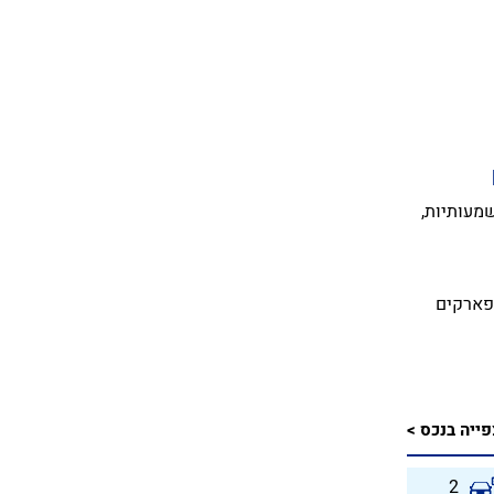
שמעותיות,
 פארקים
ייה בנכס >
2