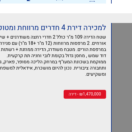
למכירה דירת 4 חדרים מרווחת ומטופחת
שטח הדירה 109 מ"ר כולל 2 חדרי רחצה משודרגים +
אורחים. 2 מרפסות מרווחות (12 מ"ר +18 מ"
במרפסת הורים. מטבח משודרג, הדירה ממוזגת + רשתות ב
דוד שמש , מחסן גדול בקומת לובי וחניה תת קרקעית.
ממוקמת בשכונת המעו"ף במרחק הליכה מסופר, פארק, גנ
ותחבורה ציבורית. נכון להיום מושכרת, אידאלית למשפח
ומשקיעים.
₪1,470,000 - דירה