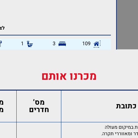
לצפ
1
3
109
מכרנו אותם
מס’
מ
כתובת
חדרים
מ