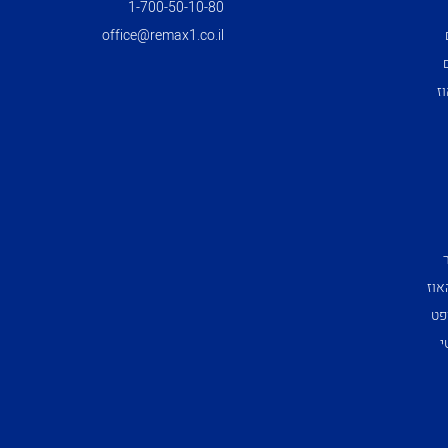
1­-700­-50-­10-­80
office@remax1.co.il
ז
אוז
פט
י