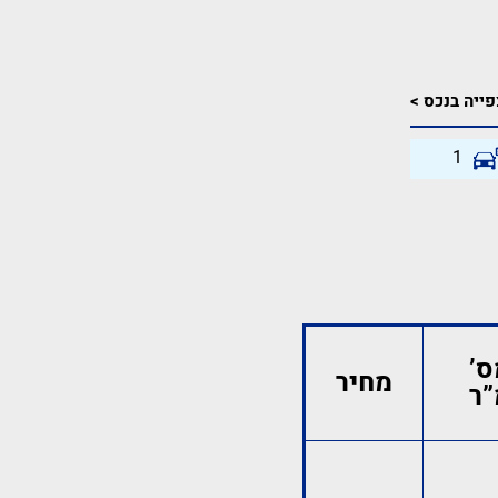
ייה בנכס >
1
ס’
מחיר
”ר