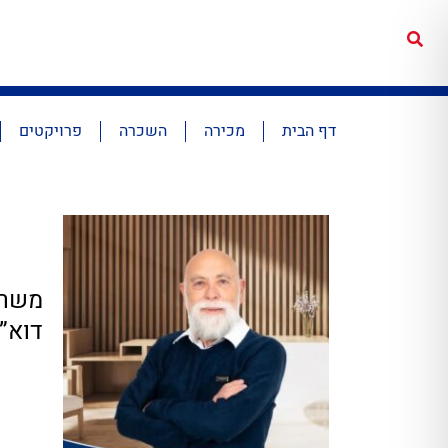
דף הבית
מכירה
השכרה
פרויקטים
משרד: 921
דוא”ל: x@gmail.com