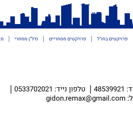
פרויקטים בחו"ל
פרויקטים מסחריים
נדל"ן מסחרי
מא
48539
טלפון נייד: 0533702021
gidon.rema