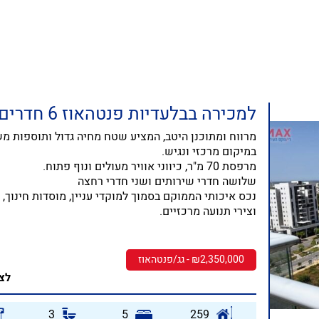
למכירה בבלעדיות פנטהאוז 6 חדרים
מרווח ומתוכנן היטב, המציע שטח מחיה גדול ותוספות מ
במיקום מרכזי ונגיש.
מרפסת 70 מ"ר, כיווני אוויר מעולים ונוף פתוח.
שלושה חדרי שירותים ושני חדרי רחצה
נכס איכותי הממוקם בסמוך למוקדי עניין, מוסדות חינוך,
וצירי תנועה מרכזיים.
₪2,350,000 - גג/פנטהאוז
לצפ
3
5
259