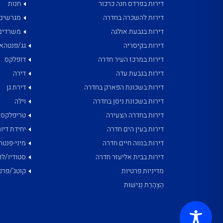
דירות בפרדס חנה כרכור
חנות
דירות להשכרה בחדרה
מגרשים
דירות בגבעת אולגה
משרדים
דירות בקיסריה
גג/פנטהאו
דירות במרכז העיר חדרה
דופלקס
דירות בגבעת עדה
דירה
דירות בשכונת הפארק בחדרה
דירת גן
דירות בשכונת ניסן בחדרה
וילה
דירות בחדרה הצעירה
טריפלקס
דירות בעין הים חדרה
יחידת דיור
דירות בנווה חיים חדרה
מיני-פנטה
דירות בבית אליעזר חדרה
סטודיו/לו
מדיניות פרטיות
קוטג'/פרט
הַצְהָרַת נְגִישׁוּת