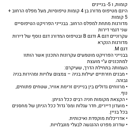
קומות, ו 5- בניינים
הינם מטיפוס מדורג בן 4 קומות טיפוסיות, מעל מפלס הרחוב +
5 קומות
מדורגות מתחת למפלס הרחוב. בבנייני הפרויקט הטיפוסיים
שני דגמי דירות
עקרוניים דגם A ודגם B ובטיפוס המדורג דגם נוסף של דירות
מדורגות הנקרא
דגם M.
בבנייני הפרויקט מוטמעים עקרונות התכנון אשר הותוו
למתכננים ע"י מועצת
העמותה בתחילת הדרך, שעיקרם:
• מבנים חזרתיים יעילות בניה – צמצום עלויות ומהירות בניה
גבוהה.
• מרווחים גדולים בין בניינים זרימת אוויר, שטחים פתוחים,
נוף.
• הקצאת מקומות חניה רבים ככל הניתן.
• מועדון דיירים, חדר עגלות ומס' גדול ככל הניתן של מחסנים
בכל בניין.
• אדריכלות מוקפדת ואיכותית.
• שדרוג מפרט ההנגשה לבעלי מוגבלויות.