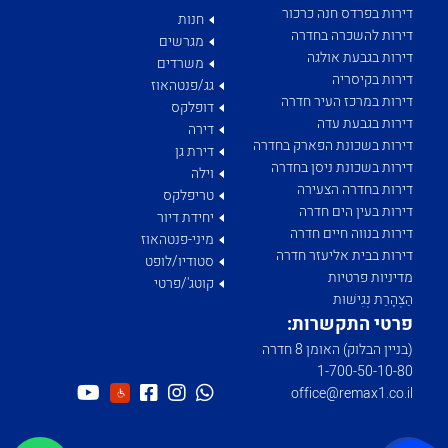
דירות בפרדס חנה כרכור
חנות
דירות להשכרה בחדרה
מגרשים
דירות בגבעת אולגה
משרדים
דירות בקיסריה
גג/פנטהאוז
דירות במרכז העיר חדרה
דופלקס
דירות בגבעת עדה
דירה
דירות בשכונת הפארק בחדרה
דירת גן
דירות בשכונת ניסן בחדרה
וילה
דירות בחדרה הצעירה
טריפלקס
דירות בעין הים חדרה
יחידת דיור
דירות בנווה חיים חדרה
מיני-פנטהאוז
דירות בבית אליעזר חדרה
סטודיו/לופט
מדיניות פרטיות
קוטג'/פרטי
הַצְהָרַת נְגִישׁוּת
פרטי התקשרות:
(בניין הבלוק) האומן 8 חדרה
1­-700­-50-­10-­80
office@remax1.co.il