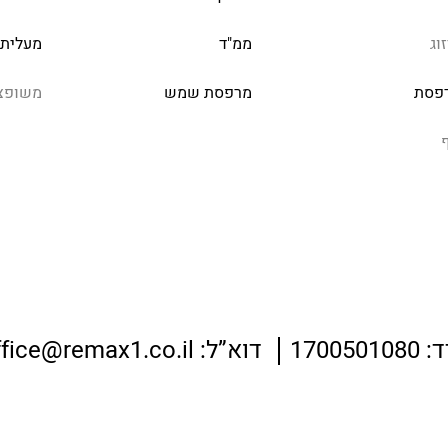
וג
ממ"ד
מעלית
פסת
מרפסת שמש
משופצ
ף
:
1700501080
דוא”ל:
ffice@remax1.co.il