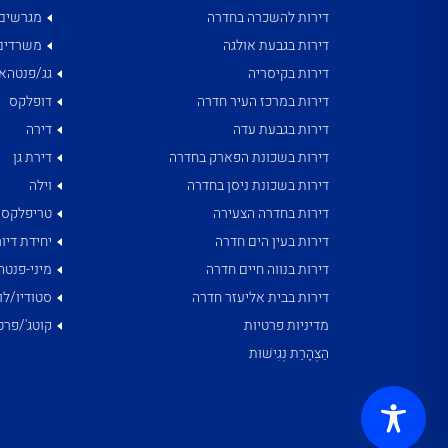
דירות להשכרה בחדרה
מגרשים
דירות בגבעת אולגה
משרדים
דירות בקיסריה
גג/פנטהאו
דירות במרכז העיר חדרה
דופלקס
דירות בגבעת עדה
דירה
דירות בשכונת הפארק בחדרה
דירת גן
דירות בשכונת ניסן בחדרה
וילה
דירות בחדרה הצעירה
טריפלקס
דירות בעין הים חדרה
יחידת דיור
דירות בנווה חיים חדרה
מיני-פנטה
דירות בבית אליעזר חדרה
סטודיו/לו
מדיניות פרטיות
קוטג'/פרט
הַצְהָרַת נְגִישׁוּת