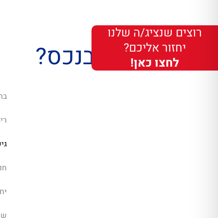
רוצים שנציג/ה שלנו
יחזור אליכם?
מה יש בנכס?
לחצו כאן!
בר
רי
גי
חנ
יחי
שו