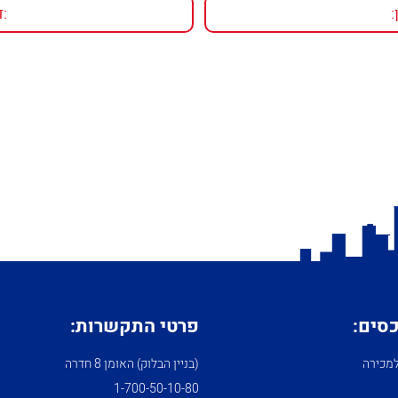
כסים:
פרטי התקשרות:
מכירה
(בניין הבלוק) האומן 8 חדרה
1­-700­-50-­10-­80