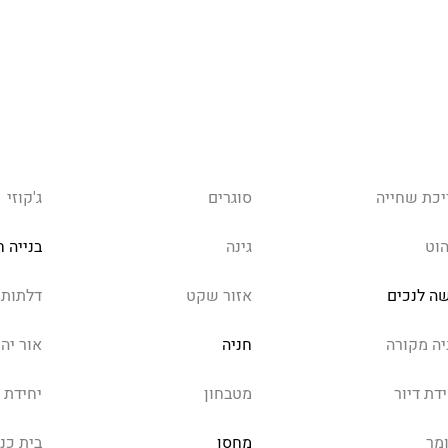
יכת שחייה
סוגרים
ג'קוזי
הוט
גינה
בנייה 
שה לנכים
אזור שקט
דלתות 
יה מקורה
חניה
אור יהו
דת דיור
מטבחון
יחידת 
מר
מחסן
בית כנס