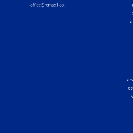
office@remax1.co.il
ז
אוז
פט
י