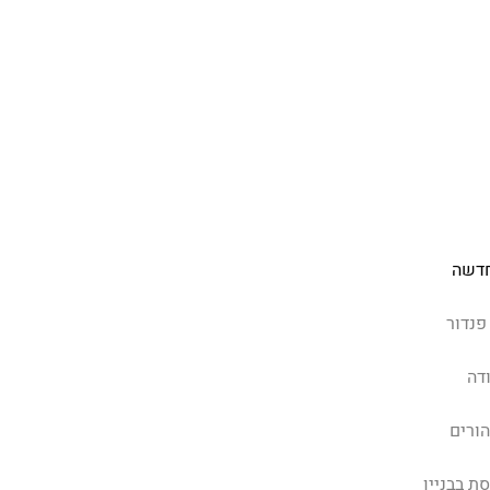
חדשה
פנדור
דה
הורים
ת בבניין