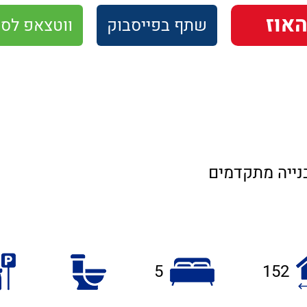
שתף
בפייסבוק
ווטצאפ
לסו
בנייה מתקדמים
5
152