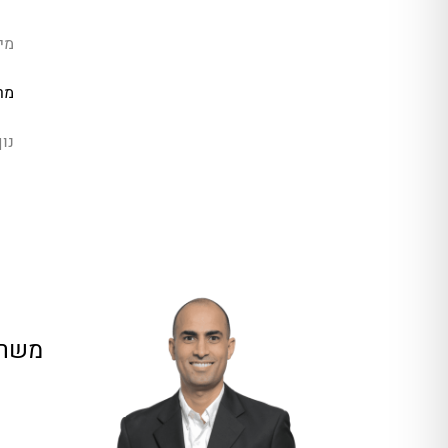
מיז
מר
נו
משרד