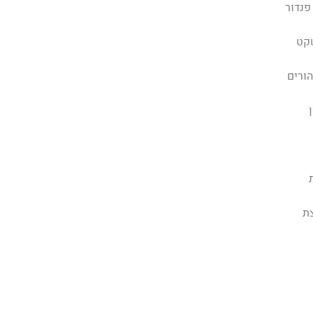
פנדור
קט
הורים
ת