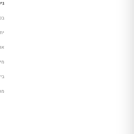
גי
בנ
יחי
או
מיז
בית
מר