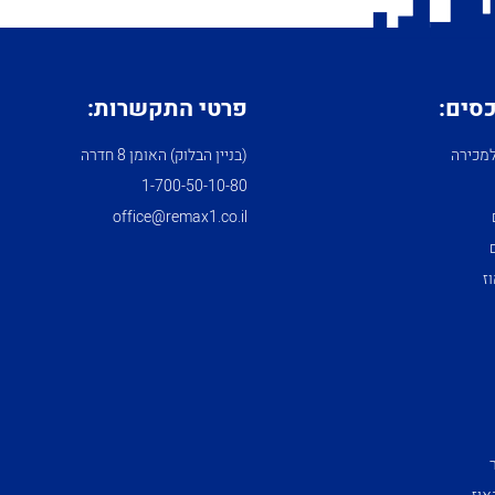
כסים:
פרטי התקשרות:
מכירה
(בניין הבלוק) האומן 8 חדרה
1­-700­-50-­10-­80
office@remax1.co.il
ז