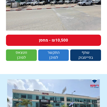
₪10,500 - מחסן
שתף
התקשר
ווטצאפ
בפייסבוק
לסוכן
לסוכן