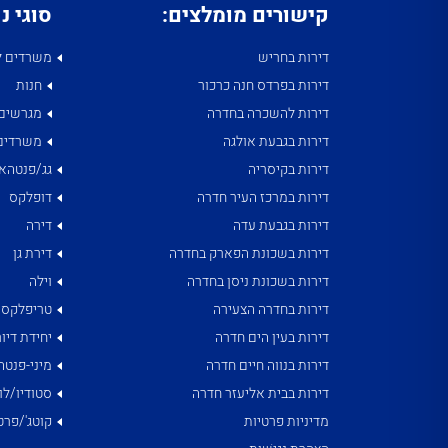
קישורים מומלצים:
סוגי נ
דירות בחריש
משרדים ל
דירות בפרדס חנה כרכור
חנות
דירות להשכרה בחדרה
מגרשים
דירות בגבעת אולגה
משרדים
דירות בקיסריה
גג/פנטהאו
דירות במרכז העיר חדרה
דופלקס
דירות בגבעת עדה
דירה
דירות בשכונת הפארק בחדרה
דירת גן
דירות בשכונת ניסן בחדרה
וילה
דירות בחדרה הצעירה
טריפלקס
דירות בעין הים חדרה
יחידת דיור
דירות בנווה חיים חדרה
מיני-פנטה
דירות בבית אליעזר חדרה
סטודיו/לו
מדיניות פרטיות
קוטג'/פרט