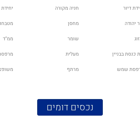
דת דיור
חניה מקורה
יחידת 
ר יהודה
מחסן
מטבחון
וג
שומר
ממ"ד
 כנסת בבניין
מעלית
מרפסת
פסת שמש
מרתף
משופצ
נכסים דומים