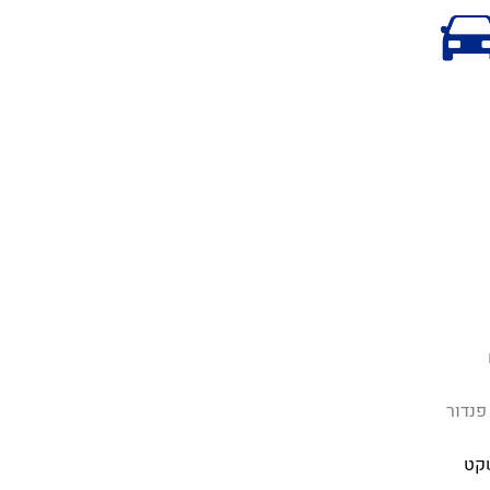
פנדור
קט