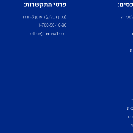
כסים:
פרטי התקשרות:
מכירה
(בניין הבלוק) האומן 8 חדרה
1­-700­-50-­10-­80
office@remax1.co.il
ז
אוז
פט
י