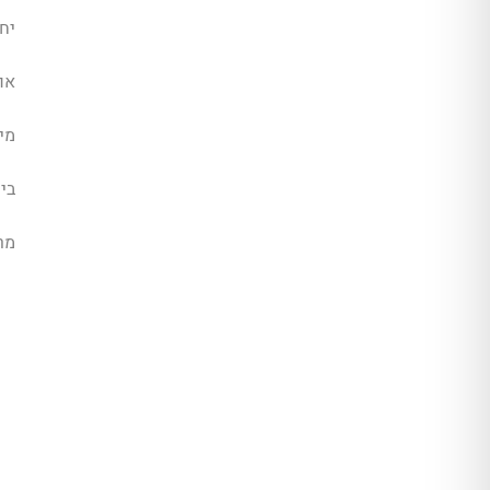
יחי
או
מיז
בית
מר