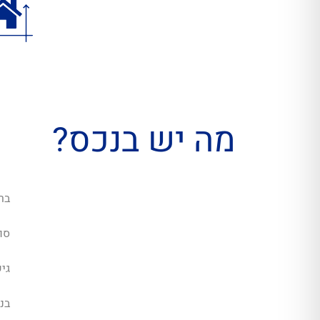
מה יש בנכס?
בר
סו
גי
בנ