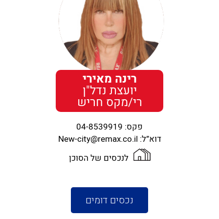
רינה מאירי
יועצת נדל"ן
רי/מקס חריש
פקס:
04-8539919
דוא”ל:
New-city@remax.co.il
לנכסים של הסוכן
נכסים דומים