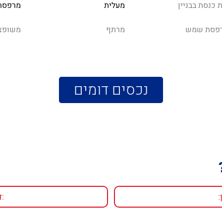
 כנסת בבניין
מעלית
מרפסת
פסת שמש
מרתף
משופצ
נכסים דומים