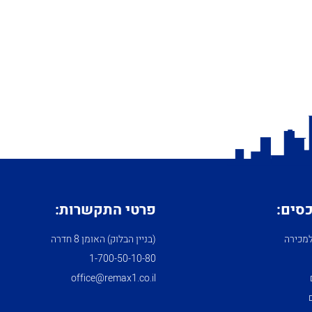
כסים:
פרטי התקשרות:
מכירה
(בניין הבלוק) האומן 8 חדרה
1­-700­-50-­10-­80
office@remax1.co.il