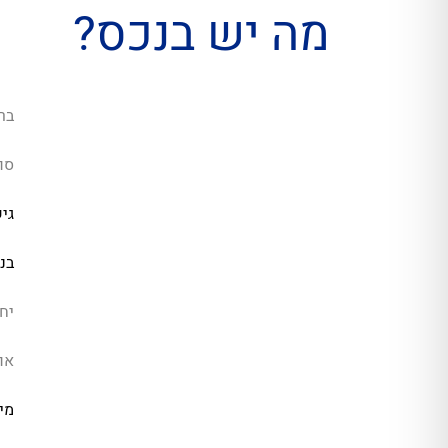
מה יש בנכס?
בר
סו
גי
בנ
יחי
או
מיז