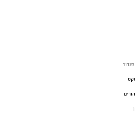
פנדור
קט
הורים