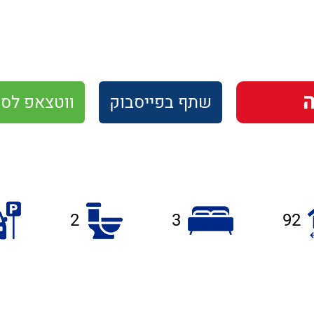
שתף
בפייסבוק
ווטצאפ
לסו
2
3
92