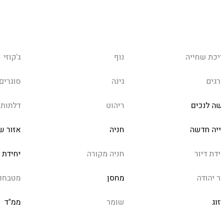
יכת שחייה
נוף
ג'קוזי
רגים
גינה
סוגרים
שה לנכים
ריהוט
דלתות 
ייה חדשה
חניה
אזור ש
דת דיור
חניה מקורה
יחידת 
ר יהודה
מחסן
מטבחון
וג
שומר
ממ"ד