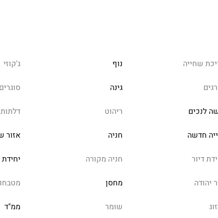
יכת שחייה
נוף
ג'קוזי
רגים
גינה
סוגרים
שה לנכים
ריהוט
דלתות 
ייה חדשה
חניה
אזור ש
דת דיור
חניה מקורה
יחידת 
ר יהודה
מחסן
מטבחון
וג
שומר
ממ"ד