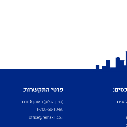
כסים:
פרטי התקשרות:
מכירה
(בניין הבלוק) האומן 8 חדרה
1­-700­-50-­10-­80
office@remax1.co.il