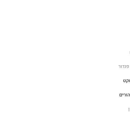
פנדור
קט
הורים