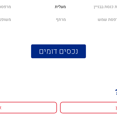
 כנסת בבניין
מעלית
מרפסת
פסת שמש
מרתף
משופצ
נכסים דומים