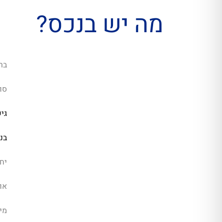
מה יש בנכס?
בר
סו
גי
בנ
יחי
או
מיז