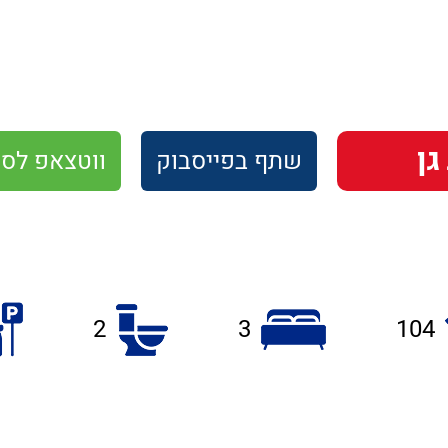
שתף
בפייסבוק
ווטצאפ
לסו
2
3
104