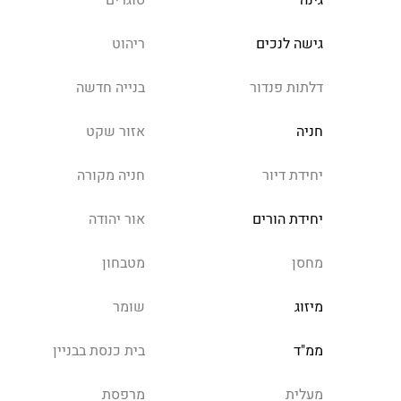
גינה
סוגרים
גישה לנכים
ריהוט
דלתות פנדור
בנייה חדשה
חניה
אזור שקט
יחידת דיור
חניה מקורה
יחידת הורים
אור יהודה
מחסן
מטבחון
מיזוג
שומר
ממ"ד
בית כנסת בבניין
מעלית
מרפסת