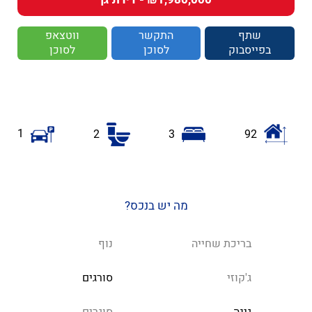
שתף
התקשר
ווטצאפ
בפייסבוק
לסוכן
לסוכן
1
2
3
92
מה יש בנכס?
בריכת שחייה
נוף
ג'קוזי
סורגים