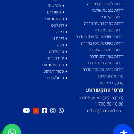
דירות להשכרה בחדרה
מגרשים
דירות בגבעת אולגה
משרדים
דירות בקיסריה
גג/פנטהאוז
דירות במרכז העיר חדרה
דופלקס
דירות בגבעת עדה
דירה
דירות בשכונת הפארק בחדרה
דירת גן
דירות בשכונת ניסן בחדרה
וילה
דירות בחדרה הצעירה
טריפלקס
דירות בעין הים חדרה
יחידת דיור
דירות בנווה חיים חדרה
מיני-פנטהאוז
דירות בבית אליעזר חדרה
סטודיו/לופט
מדיניות פרטיות
קוטג'/פרטי
הַצְהָרַת נְגִישׁוּת
פרטי התקשרות:
(בניין הבלוק) האומן 8 חדרה
1­-700­-50-­10-­80
office@remax1.co.il