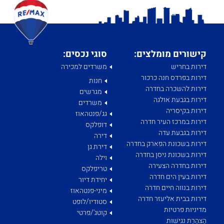
קישורים מומלצים:
סוגי נכסים:
דירות בחריש
משרדים למכירה
דירות בפרדס חנה כרכור
חנות
דירות להשכרה בחדרה
מגרשים
דירות בגבעת אולגה
משרדים
דירות בקיסריה
גג/פנטהאוז
דירות במרכז העיר חדרה
דופלקס
דירות בגבעת עדה
דירה
דירות בשכונת הפארק בחדרה
דירת גן
דירות בשכונת ניסן בחדרה
וילה
דירות בחדרה הצעירה
טריפלקס
דירות בעין הים חדרה
יחידת דיור
דירות בנווה חיים חדרה
מיני-פנטהאוז
דירות בבית אליעזר חדרה
סטודיו/לופט
מדיניות פרטיות
קוטג'/פרטי
הַצְהָרַת נְגִישׁוּת