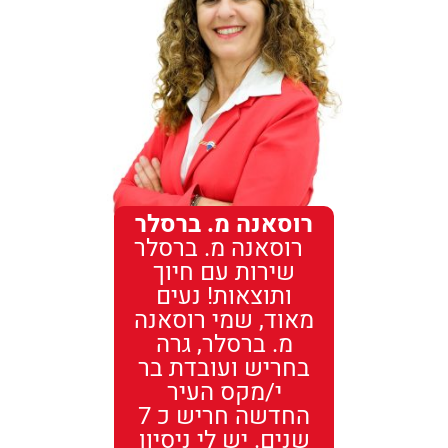
רוסאנה מ. ברסלר
רוסאנה מ. ברסלר
שירות עם חיוך
ותוצאות! נעים
מאוד, שמי רוסאנה
מ. ברסלר, גרה
בחריש ועובדת בר
י/מקס העיר
החדשה חריש כ 7
שנים. יש לי ניסיון