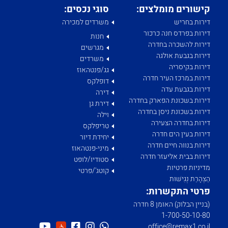
קישורים מומלצים:
סוגי נכסים:
דירות בחריש
משרדים למכירה
דירות בפרדס חנה כרכור
חנות
דירות להשכרה בחדרה
מגרשים
דירות בגבעת אולגה
משרדים
דירות בקיסריה
גג/פנטהאוז
דירות במרכז העיר חדרה
דופלקס
דירות בגבעת עדה
דירה
דירות בשכונת הפארק בחדרה
דירת גן
דירות בשכונת ניסן בחדרה
וילה
דירות בחדרה הצעירה
טריפלקס
דירות בעין הים חדרה
יחידת דיור
דירות בנווה חיים חדרה
מיני-פנטהאוז
דירות בבית אליעזר חדרה
סטודיו/לופט
מדיניות פרטיות
קוטג'/פרטי
הַצְהָרַת נְגִישׁוּת
פרטי התקשרות:
(בניין הבלוק) האומן 8 חדרה
1­-700­-50-­10-­80
office@remax1.co.il