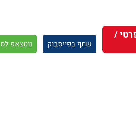
 / פרטי /
שתף
בפייסבוק
ווטצאפ
לסו