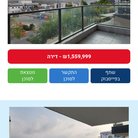
₪1,559,999 - דירה
שתף
התקשר
ווטצאפ
בפייסבוק
לסוכן
לסוכן