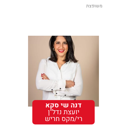
משופצת
דנה שי סקא
יועצת נדל"ן
רי/מקס חריש