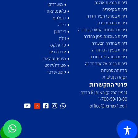
דירות בגבעת אולגה
משרדים
דירות בקיסריה
גג/פנטהאוז
דירות במרכז העיר חדרה
דופלקס
דירות בגבעת עדה
דירה
דירות בשכונת הפארק בחדרה
דירת גן
דירות בשכונת ניסן בחדרה
וילה
דירות בחדרה הצעירה
טריפלקס
דירות בעין הים חדרה
יחידת דיור
דירות בנווה חיים חדרה
מיני-פנטהאוז
דירות בבית אליעזר חדרה
סטודיו/לופט
מדיניות פרטיות
קוטג'/פרטי
הַצְהָרַת נְגִישׁוּת
פרטי התקשרות:
(בניין הבלוק) האומן 8 חדרה
1­-700­-50-­10-­80
office@remax1.co.il