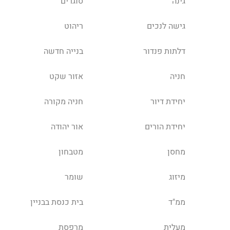
גינה
סוגרים
גישה לנכים
ריהוט
דלתות פנדור
בנייה חדשה
חניה
אזור שקט
יחידת דיור
חניה מקורה
יחידת הורים
אור יהודה
מחסן
מטבחון
מיזוג
שומר
ממ"ד
בית כנסת בבניין
מעלית
מרפסת