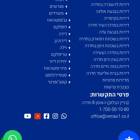
דירות להשכרה בחדרה
מגרשים
דירות בגבעת אולגה
משרדים
דירות בקיסריה
גג/פנטהאוז
דירות במרכז העיר חדרה
דופלקס
דירות בגבעת עדה
דירה
דירות בשכונת הפארק בחדרה
דירת גן
דירות בשכונת ניסן בחדרה
וילה
דירות בחדרה הצעירה
טריפלקס
דירות בעין הים חדרה
יחידת דיור
דירות בנווה חיים חדרה
מיני-פנטהאוז
דירות בבית אליעזר חדרה
סטודיו/לופט
מדיניות פרטיות
קוטג'/פרטי
הַצְהָרַת נְגִישׁוּת
פרטי התקשרות:
(בניין הבלוק) האומן 8 חדרה
1­-700­-50-­10-­80
office@remax1.co.il