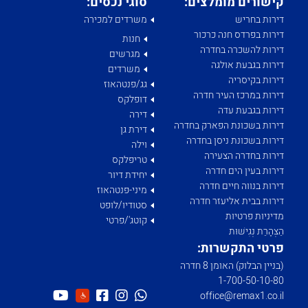
קישורים מומלצים:
סוגי נכסים:
דירות בחריש
משרדים למכירה
דירות בפרדס חנה כרכור
חנות
דירות להשכרה בחדרה
מגרשים
דירות בגבעת אולגה
משרדים
דירות בקיסריה
גג/פנטהאוז
דירות במרכז העיר חדרה
דופלקס
דירות בגבעת עדה
דירה
דירות בשכונת הפארק בחדרה
דירת גן
דירות בשכונת ניסן בחדרה
וילה
דירות בחדרה הצעירה
טריפלקס
דירות בעין הים חדרה
יחידת דיור
דירות בנווה חיים חדרה
מיני-פנטהאוז
דירות בבית אליעזר חדרה
סטודיו/לופט
מדיניות פרטיות
קוטג'/פרטי
הַצְהָרַת נְגִישׁוּת
פרטי התקשרות:
(בניין הבלוק) האומן 8 חדרה
1­-700­-50-­10-­80
office@remax1.co.il