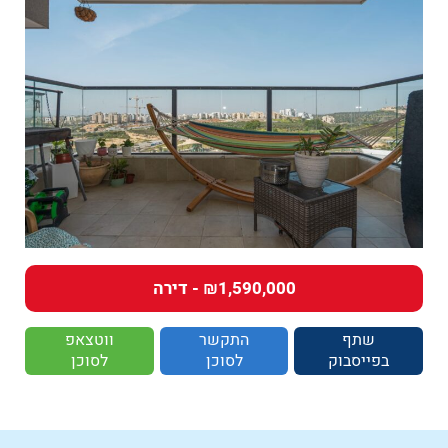
₪1,590,000 - דירה
שתף
התקשר
ווטצאפ
בפייסבוק
לסוכן
לסוכן