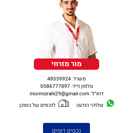
מור מזרחי
משרד:
48539924
טלפון נייד:
0586777897
דוא”ל:
mormizrahi29@gmail.com
שלח/י הודעה
לנכסים של הסוכן
נכסים דומים