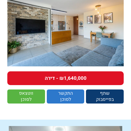
₪1,640,000 - דירה
שתף
התקשר
ווטצאפ
בפייסבוק
לסוכן
לסוכן