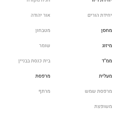
יחידת דיור
חניה מקורה
יחידת הורים
אור יהודה
מחסן
מטבחון
מיזוג
שומר
ממ"ד
בית כנסת בבניין
מעלית
מרפסת
מרפסת שמש
מרתף
משופצת