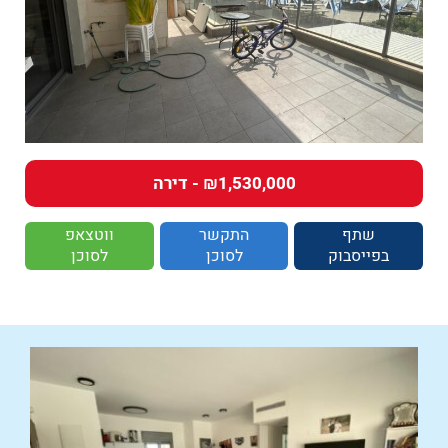
₪1,530,000 - דירה
שתף
התקשר
ווטצאפ
בפייסבוק
לסוכן
לסוכן