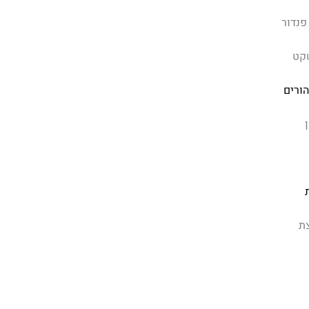
פנדור
קט
הורים
ת