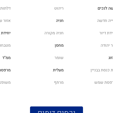
שה לנכים
ריהוט
דלתות 
ייה חדשה
חניה
אזור ש
דת דיור
חניה מקורה
יחידת 
ר יהודה
מחסן
מטבחון
וג
שומר
ממ"ד
 כנסת בבניין
מעלית
מרפסת
פסת שמש
מרתף
משופצ