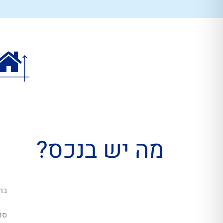
מה יש בנכס?
בר
סו