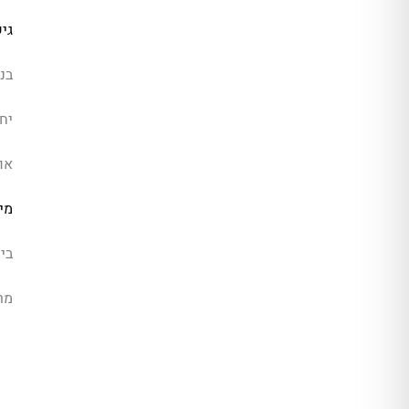
גי
בנ
יחי
או
מיז
בית
מר