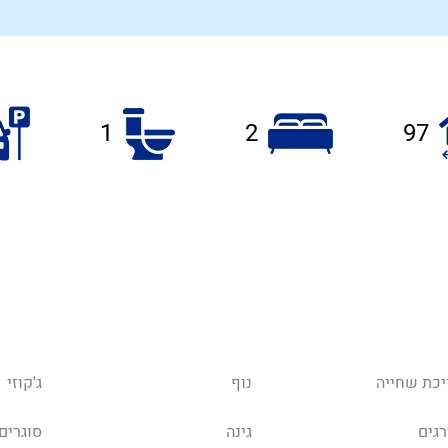
1
2
97
יכת שחייה
נוף
ג'קוזי
רגים
גינה
סוגרים