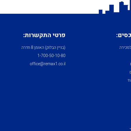
כסים:
פרטי התקשרות:
מכירה
(בניין הבלוק) האומן 8 חדרה
1­-700­-50-­10-­80
office@remax1.co.il
ז