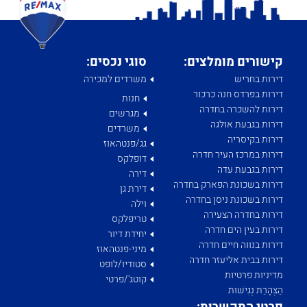
קישורים מומלצים:
סוגי נכסים:
דירות בחריש
משרדים למכירה
דירות בפרדס חנה כרכור
חנות
דירות להשכרה בחדרה
מגרשים
דירות בגבעת אולגה
משרדים
דירות בקיסריה
גג/פנטהאוז
דירות במרכז העיר חדרה
דופלקס
דירות בגבעת עדה
דירה
דירות בשכונת הפארק בחדרה
דירת גן
דירות בשכונת ניסן בחדרה
וילה
דירות בחדרה הצעירה
טריפלקס
דירות בעין הים חדרה
יחידת דיור
דירות בנווה חיים חדרה
מיני-פנטהאוז
דירות בבית אליעזר חדרה
סטודיו/לופט
מדיניות פרטיות
קוטג'/פרטי
הַצְהָרַת נְגִישׁוּת