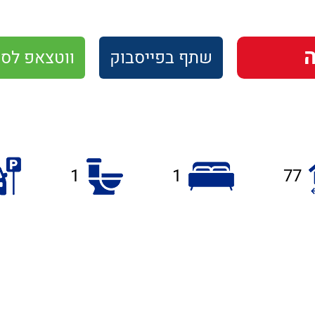
שתף
בפייסבוק
ווטצאפ
לסו
1
1
77