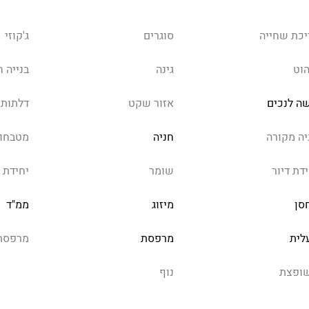
יכת שחייה
סוגרים
ג'קוזי
הוט
גינה
בנייה 
שה לנכים
אזור שקט
דלתות 
יה מקורה
חניה
מטבחון
דת דיור
שומר
יחידת 
סן
מיזוג
ממ"ד
לית
מרפסת
מרפסת
ופצת
נוף