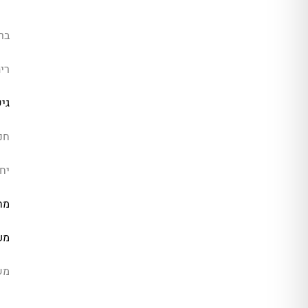
בר
רי
גי
חנ
יחי
מח
מע
מש