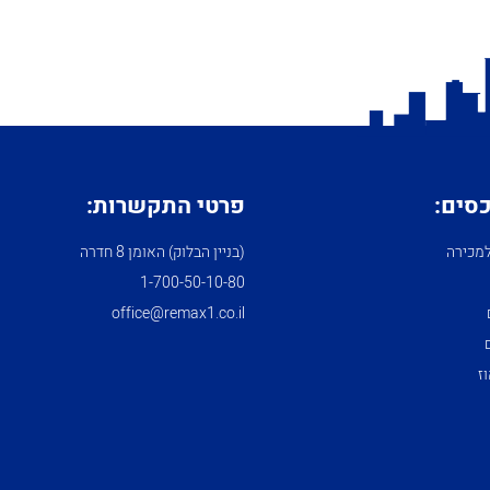
כסים:
פרטי התקשרות:
מכירה
(בניין הבלוק) האומן 8 חדרה
1­-700­-50-­10-­80
office@remax1.co.il
ז