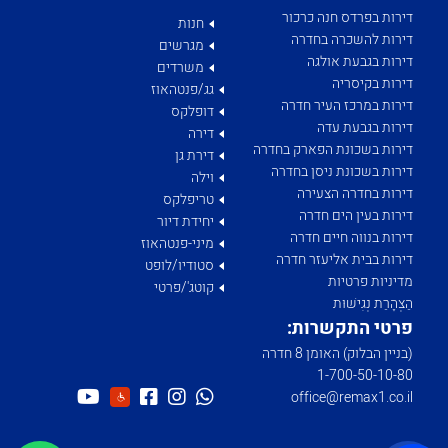
דירות בפרדס חנה כרכור
חנות
דירות להשכרה בחדרה
מגרשים
דירות בגבעת אולגה
משרדים
דירות בקיסריה
גג/פנטהאוז
דירות במרכז העיר חדרה
דופלקס
דירות בגבעת עדה
דירה
דירות בשכונת הפארק בחדרה
דירת גן
דירות בשכונת ניסן בחדרה
וילה
דירות בחדרה הצעירה
טריפלקס
דירות בעין הים חדרה
יחידת דיור
דירות בנווה חיים חדרה
מיני-פנטהאוז
דירות בבית אליעזר חדרה
סטודיו/לופט
מדיניות פרטיות
קוטג'/פרטי
הַצְהָרַת נְגִישׁוּת
פרטי התקשרות:
(בניין הבלוק) האומן 8 חדרה
1­-700­-50-­10-­80
office@remax1.co.il