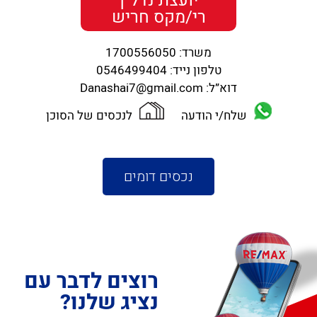
יועצת נדל"ן
רי/מקס חריש
משרד:
1700556050
טלפון נייד:
0546499404
דוא”ל:
Danashai7@gmail.com
שלח/י הודעה
לנכסים של הסוכן
נכסים דומים
רוצים לדבר עם
נציג שלנו?