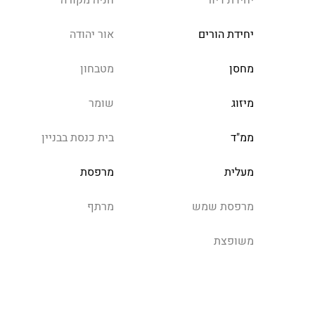
יחידת דיור
חניה מקורה
יחידת הורים
אור יהודה
מחסן
מטבחון
מיזוג
שומר
ממ"ד
בית כנסת בבניין
מעלית
מרפסת
מרפסת שמש
מרתף
משופצת