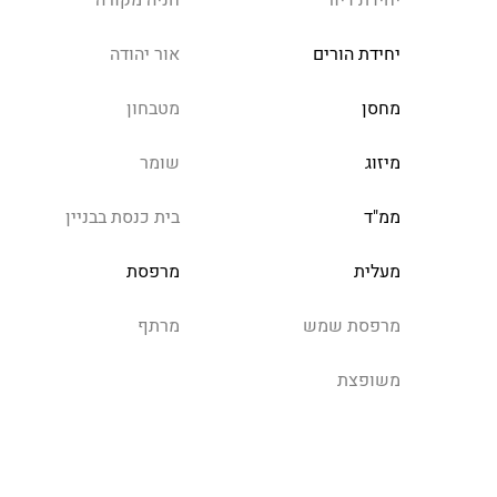
יחידת דיור
חניה מקורה
יחידת הורים
אור יהודה
מחסן
מטבחון
מיזוג
שומר
ממ"ד
בית כנסת בבניין
מעלית
מרפסת
מרפסת שמש
מרתף
משופצת