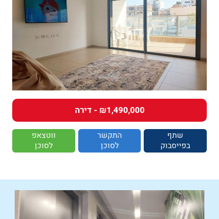
₪1,490,000 - דירה
שתף
התקשר
ווטצאפ
בפייסבוק
לסוכן
לסוכן