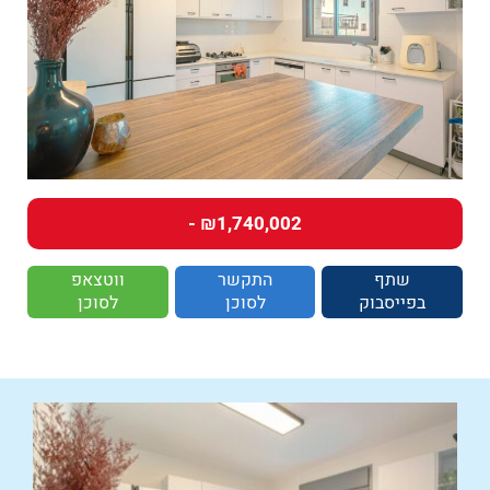
₪1,740,002 -
שתף
התקשר
ווטצאפ
בפייסבוק
לסוכן
לסוכן