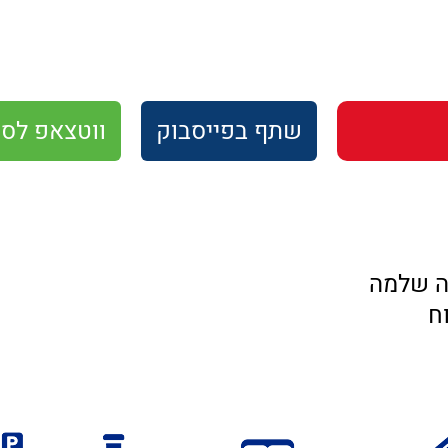
שתף
בפייסבוק
ווטצאפ
לסו