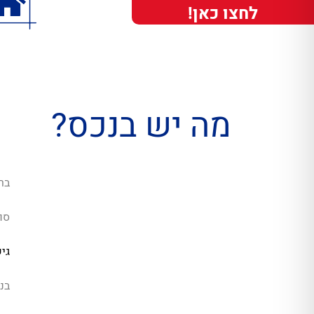
לחצו כאן!
מה יש בנכס?
בר
סו
גי
בנ