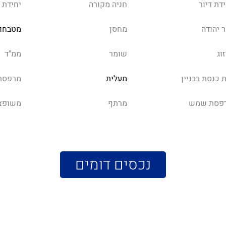
דת דיור
חניה מקורה
יחידת 
ר יהודה
מחסן
מטבחון
וג
שומר
ממ"ד
 כנסת בבניין
מעלית
מרפסת
פסת שמש
מרתף
משופצ
נכסים דומים