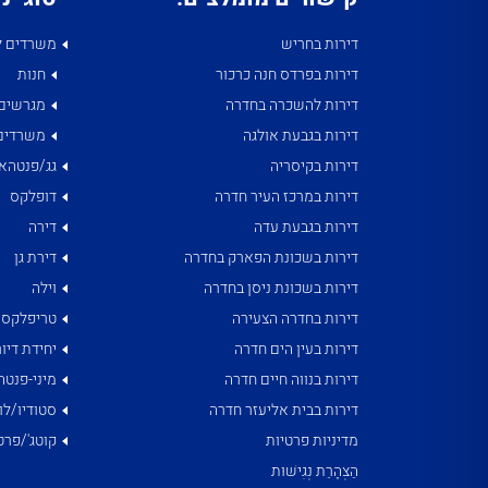
דירות בחריש
משרדים ל
דירות בפרדס חנה כרכור
חנות
דירות להשכרה בחדרה
מגרשים
דירות בגבעת אולגה
משרדים
דירות בקיסריה
גג/פנטהאו
דירות במרכז העיר חדרה
דופלקס
דירות בגבעת עדה
דירה
דירות בשכונת הפארק בחדרה
דירת גן
דירות בשכונת ניסן בחדרה
וילה
דירות בחדרה הצעירה
טריפלקס
דירות בעין הים חדרה
יחידת דיור
דירות בנווה חיים חדרה
מיני-פנטה
דירות בבית אליעזר חדרה
סטודיו/לו
מדיניות פרטיות
קוטג'/פרט
הַצְהָרַת נְגִישׁוּת