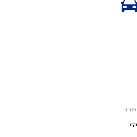
פנדור
קט