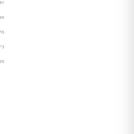
יחי
או
מיז
בית
מר