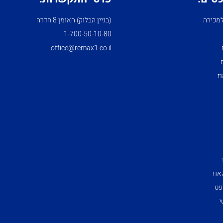
מכירה
(בניין הבלוק) האומן 8 חדרה
1­-700­-50-­10-­80
office@remax1.co.il
ז
אוז
פט
י