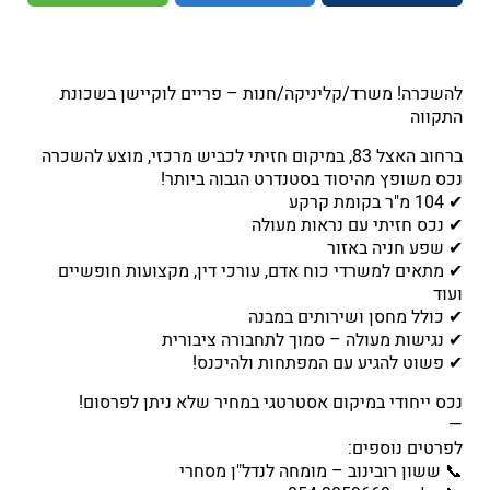
להשכרה! משרד/קליניקה/חנות – פריים לוקיישן בשכונת
התקווה
ברחוב האצל 83, במיקום חזיתי לכביש מרכזי, מוצע להשכרה
נכס משופץ מהיסוד בסטנדרט הגבוה ביותר!
✔ 104 מ"ר בקומת קרקע
✔ נכס חזיתי עם נראות מעולה
✔ שפע חניה באזור
✔ מתאים למשרדי כוח אדם, עורכי דין, מקצועות חופשיים
ועוד
✔ כולל מחסן ושירותים במבנה
✔ נגישות מעולה – סמוך לתחבורה ציבורית
✔ פשוט להגיע עם המפתחות ולהיכנס!
נכס ייחודי במיקום אסטרטגי במחיר שלא ניתן לפרסום!
—
לפרטים נוספים:
📞 ששון רובינוב – מומחה לנדל"ן מסחרי