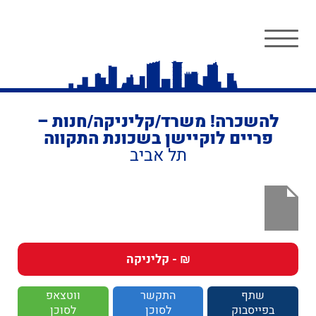
להשכרה! משרד/קליניקה/חנות –
פריים לוקיישן בשכונת התקווה
תל אביב
₪ - קליניקה
שתף
התקשר
ווטצאפ
בפייסבוק
לסוכן
לסוכן