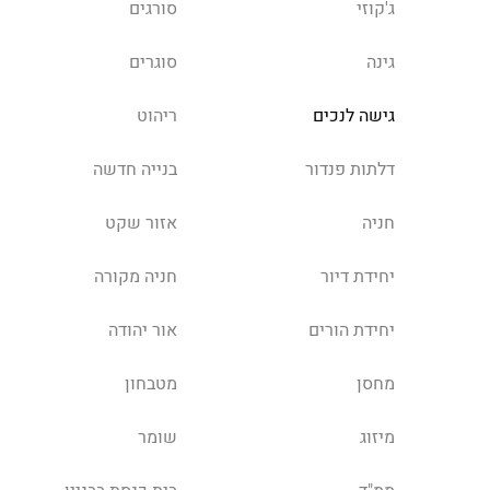
ג'קוזי
סורגים
גינה
סוגרים
גישה לנכים
ריהוט
דלתות פנדור
בנייה חדשה
חניה
אזור שקט
יחידת דיור
חניה מקורה
יחידת הורים
אור יהודה
מחסן
מטבחון
מיזוג
שומר