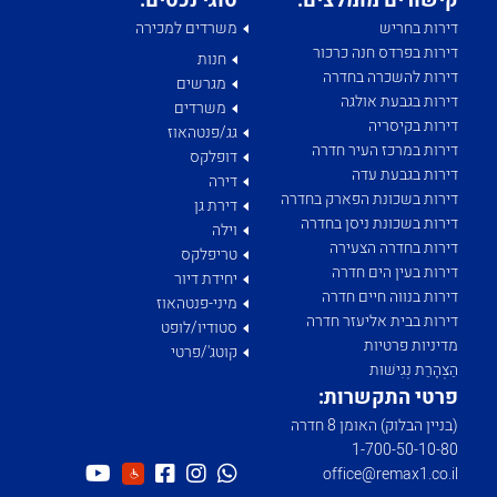
קישורים מומלצים:
סוגי נכסים:
דירות בחריש
משרדים למכירה
דירות בפרדס חנה כרכור
חנות
דירות להשכרה בחדרה
מגרשים
דירות בגבעת אולגה
משרדים
דירות בקיסריה
גג/פנטהאוז
דירות במרכז העיר חדרה
דופלקס
דירות בגבעת עדה
דירה
דירות בשכונת הפארק בחדרה
דירת גן
דירות בשכונת ניסן בחדרה
וילה
דירות בחדרה הצעירה
טריפלקס
דירות בעין הים חדרה
יחידת דיור
דירות בנווה חיים חדרה
מיני-פנטהאוז
דירות בבית אליעזר חדרה
סטודיו/לופט
מדיניות פרטיות
קוטג'/פרטי
הַצְהָרַת נְגִישׁוּת
פרטי התקשרות:
(בניין הבלוק) האומן 8 חדרה
1­-700­-50-­10-­80
office@remax1.co.il