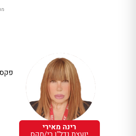
מר
פקס:
רינה מאירי
יועצת נדל"ן רי/מקס