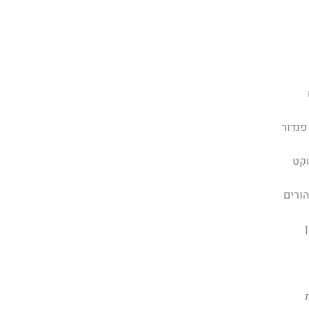
פנדור
קט
הורים