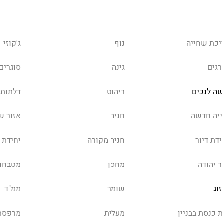
יכת שחייה
נוף
ג'קוזי
רגים
גינה
סוגרים
שה לנכים
ריהוט
דלתות 
ייה חדשה
חניה
אזור ש
דת דיור
חניה מקורה
יחידת 
ר יהודה
מחסן
מטבחון
וג
שומר
ממ"ד
 כנסת בבניין
מעלית
מרפסת