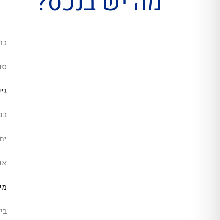
מה יש בנכס?
בר
סו
גי
בנ
יחי
או
מיז
בית