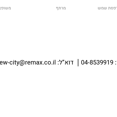
פסת שמש
מרתף
משופצ
04-8539919
דוא”ל:
ew-city@remax.co.il