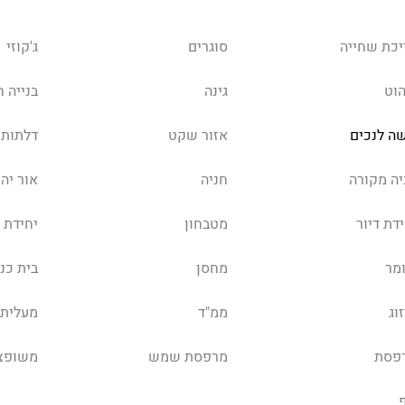
יכת שחייה
סוגרים
ג'קוזי
הוט
גינה
בנייה 
שה לנכים
אזור שקט
דלתות 
יה מקורה
חניה
אור יהו
דת דיור
מטבחון
יחידת 
מר
מחסן
בית כנס
וג
ממ"ד
מעלית
פסת
מרפסת שמש
משופצ
ף