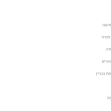
חדשה
פנדור
דה
הורים
ת בבניין
ת