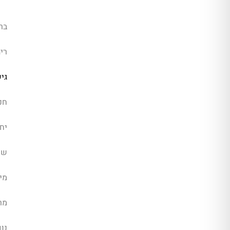
בר
רי
גי
חנ
יחי
שו
מיז
מר
נו