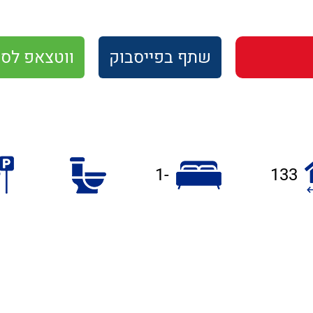
שתף
בפייסבוק
ווטצאפ
לסו
-1
133