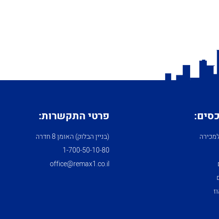
כסים:
פרטי התקשרות:
מכירה
(בניין הבלוק) האומן 8 חדרה
1­-700­-50-­10-­80
office@remax1.co.il
ז