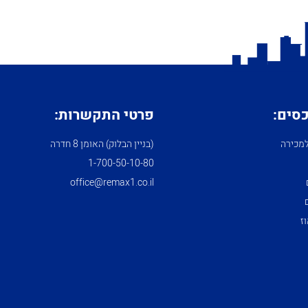
כסים:
פרטי התקשרות:
מכירה
(בניין הבלוק) האומן 8 חדרה
1­-700­-50-­10-­80
office@remax1.co.il
ז