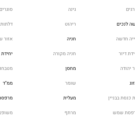
רגים
גינה
סוגרים
שה לנכים
ריהוט
דלתות 
ייה חדשה
חניה
אזור ש
דת דיור
חניה מקורה
יחידת 
ר יהודה
מחסן
מטבחון
וג
שומר
ממ"ד
 כנסת בבניין
מעלית
מרפסת
פסת שמש
מרתף
משופצ