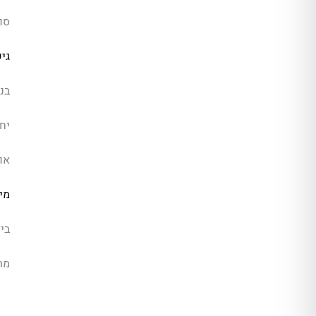
סו
גי
בנ
יחי
או
מיז
בית
מר