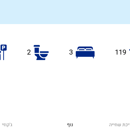
2
3
119
יכת שחייה
נוף
ג'קוזי