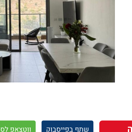
שתף
בפייסבוק
ווטצאפ
לסו