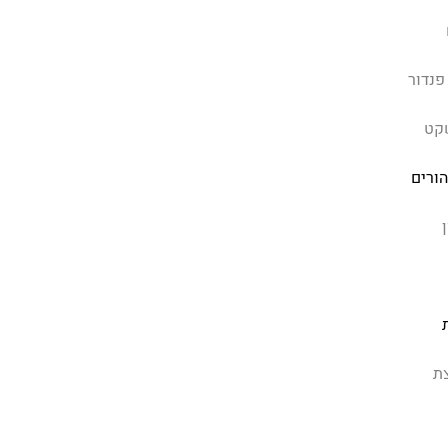
פנדור
קט
הורים
ת