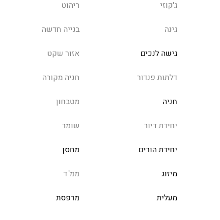
ג'קוזי
ריהוט
גינה
בנייה חדשה
גישה לנכים
אזור שקט
דלתות פנדור
חניה מקורה
חניה
מטבחון
יחידת דיור
שומר
יחידת הורים
מחסן
מיזוג
ממ"ד
מעלית
מרפסת