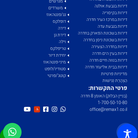
מגרשים
דירות בגבעת אולגה
משרדים
דירות בקיסריה
גג/פנטהאוז
דירות במרכז העיר חדרה
דופלקס
דירות בגבעת עדה
דירה
דירות בשכונת הפארק בחדרה
דירת גן
דירות בשכונת ניסן בחדרה
וילה
דירות בחדרה הצעירה
טריפלקס
דירות בעין הים חדרה
יחידת דיור
דירות בנווה חיים חדרה
מיני-פנטהאוז
דירות בבית אליעזר חדרה
סטודיו/לופט
מדיניות פרטיות
קוטג'/פרטי
הַצְהָרַת נְגִישׁוּת
פרטי התקשרות:
(בניין הבלוק) האומן 8 חדרה
1­-700­-50-­10-­80
office@remax1.co.il