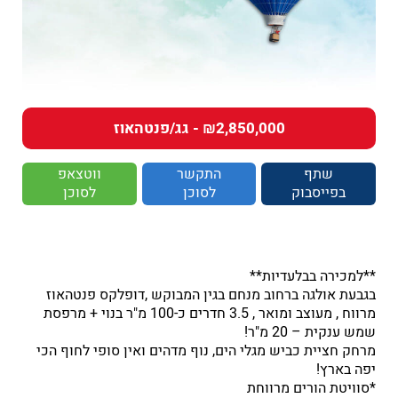
₪2,850,000 - גג/פנטהאוז
שתף
התקשר
ווטצאפ
בפייסבוק
לסוכן
לסוכן
**למכירה בבלעדיות**
בגבעת אולגה ברחוב מנחם בגין המבוקש ,דופלקס פנטהאוז
מרווח , מעוצב ומואר , 3.5 חדרים כ-100 מ"ר בנוי + מרפסת
שמש ענקית – 20 מ"ר!
מרחק חציית כביש מגלי הים, נוף מדהים ואין סופי לחוף הכי
יפה בארץ!
*סוויטת הורים מרווחת