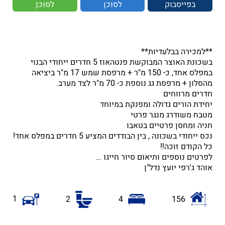
בפייסבוק
לסוכן
לסוכן
**למכירה בבלעדיות**
בשכונת האוצר המבוקשת פנטהאוז 5 חדרים ייחודי הבנוי
במפלס אחד, כ- 150 מ"ר + מרפסת שמש 17 מ"ר ביציאה
מהסלון + מרפסת גג נוספת כ- 70 מ"ר לצד מערב.
חדרים מרווחים
יחידת הורים גדולה ומפנקת במיוחד
מטבח משודרג מנגר פרטי
חניה ומחסן פרטיים בטאבו
נכס ייחודי בשכונה , בין הבודדים המציע 5 חדרים במפלס אחד!
כל הקודם זוכה!!
לפרטים נוספים ותיאום סיור חייגו …
אוהד ג'רפי יועץ נדל"ן
1
2
4
156