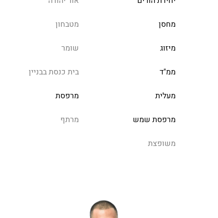
יחידת הורים
אור יהודה
מחסן
מטבחון
מיזוג
שומר
ממ"ד
בית כנסת בבניין
מעלית
מרפסת
מרפסת שמש
מרתף
משופצת