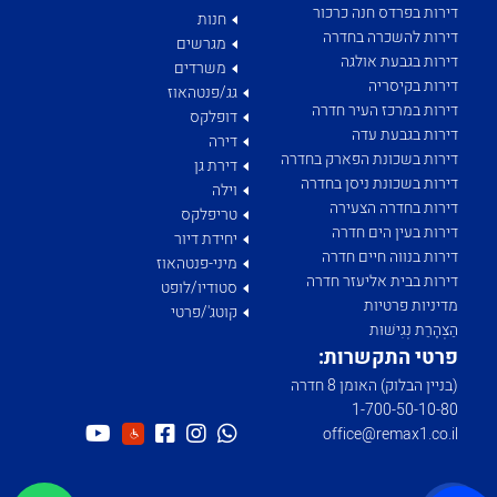
דירות בפרדס חנה כרכור
חנות
דירות להשכרה בחדרה
מגרשים
דירות בגבעת אולגה
משרדים
דירות בקיסריה
גג/פנטהאוז
דירות במרכז העיר חדרה
דופלקס
דירות בגבעת עדה
דירה
דירות בשכונת הפארק בחדרה
דירת גן
דירות בשכונת ניסן בחדרה
וילה
דירות בחדרה הצעירה
טריפלקס
דירות בעין הים חדרה
יחידת דיור
דירות בנווה חיים חדרה
מיני-פנטהאוז
דירות בבית אליעזר חדרה
סטודיו/לופט
מדיניות פרטיות
קוטג'/פרטי
הַצְהָרַת נְגִישׁוּת
פרטי התקשרות:
(בניין הבלוק) האומן 8 חדרה
1­-700­-50-­10-­80
office@remax1.co.il