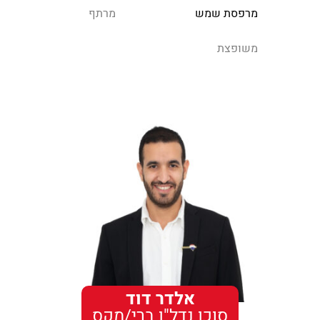
מרפסת שמש
מרתף
משופצת
אלדר דוד
סוכן נדל"ן ברי/מקס