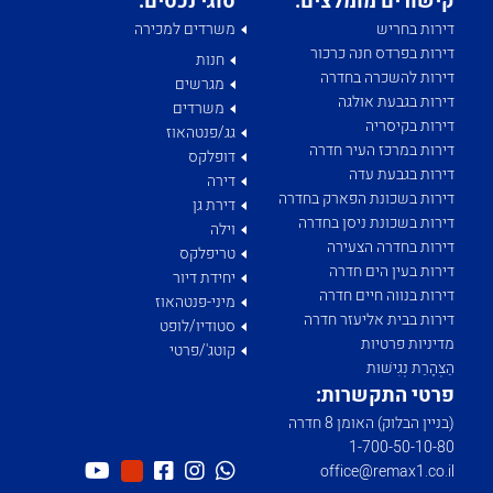
קישורים מומלצים:
סוגי נכסים:
דירות בחריש
משרדים למכירה
דירות בפרדס חנה כרכור
חנות
דירות להשכרה בחדרה
מגרשים
דירות בגבעת אולגה
משרדים
דירות בקיסריה
גג/פנטהאוז
דירות במרכז העיר חדרה
דופלקס
דירות בגבעת עדה
דירה
דירות בשכונת הפארק בחדרה
דירת גן
דירות בשכונת ניסן בחדרה
וילה
דירות בחדרה הצעירה
טריפלקס
דירות בעין הים חדרה
יחידת דיור
דירות בנווה חיים חדרה
מיני-פנטהאוז
דירות בבית אליעזר חדרה
סטודיו/לופט
מדיניות פרטיות
קוטג'/פרטי
הַצְהָרַת נְגִישׁוּת
פרטי התקשרות:
(בניין הבלוק) האומן 8 חדרה
1­-700­-50-­10-­80
office@remax1.co.il