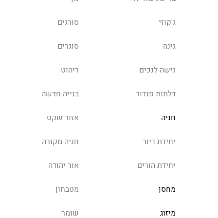
ג'קוזי
סורגים
גינה
סוגרים
גישה לנכים
ריהוט
דלתות פנדור
בנייה חדשה
חניה
אזור שקט
יחידת דיור
חניה מקורה
יחידת הורים
אור יהודה
מחסן
מטבחון
מיזוג
שומר