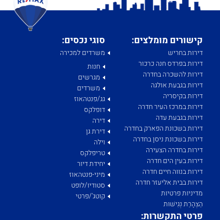
קישורים מומלצים:
סוגי נכסים:
דירות בחריש
משרדים למכירה
דירות בפרדס חנה כרכור
חנות
דירות להשכרה בחדרה
מגרשים
דירות בגבעת אולגה
משרדים
דירות בקיסריה
גג/פנטהאוז
דירות במרכז העיר חדרה
דופלקס
דירות בגבעת עדה
דירה
דירות בשכונת הפארק בחדרה
דירת גן
דירות בשכונת ניסן בחדרה
וילה
דירות בחדרה הצעירה
טריפלקס
דירות בעין הים חדרה
יחידת דיור
דירות בנווה חיים חדרה
מיני-פנטהאוז
דירות בבית אליעזר חדרה
סטודיו/לופט
מדיניות פרטיות
קוטג'/פרטי
הַצְהָרַת נְגִישׁוּת
פרטי התקשרות: