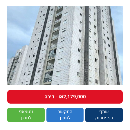
₪2,179,000 - דירה
שתף
התקשר
ווטצאפ
בפייסבוק
לסוכן
לסוכן